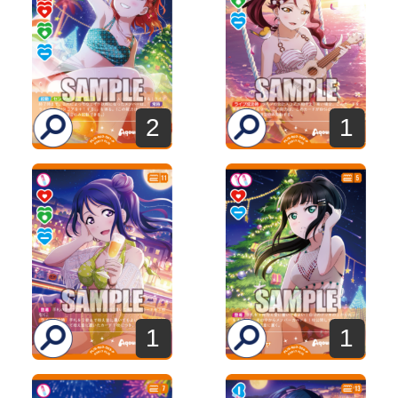
2
1
1
1