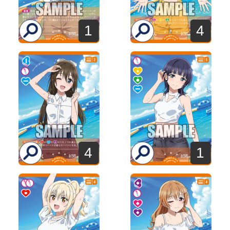
1
4
4
1