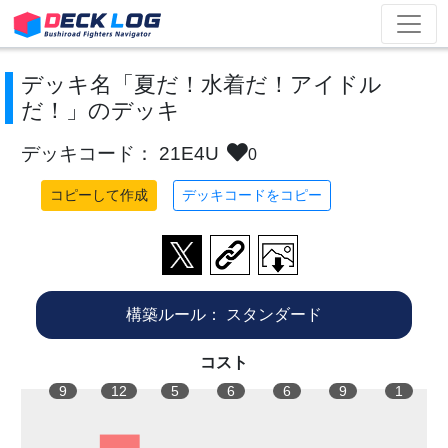
デッキ名「夏だ！水着だ！アイドル
だ！」のデッキ
デッキコード： 21E4U
0
コピーして作成
デッキコードをコピー
構築ルール：
スタンダード
コスト
9
12
5
6
6
9
1