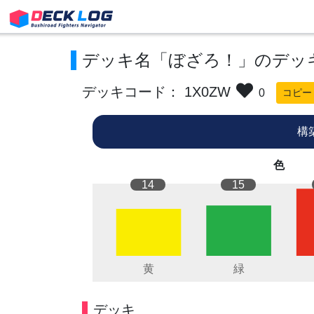
デッキ名「ぼざろ！」のデッ
デッキコード： 1X0ZW
0
コピー
構
色
14
15
デッキ