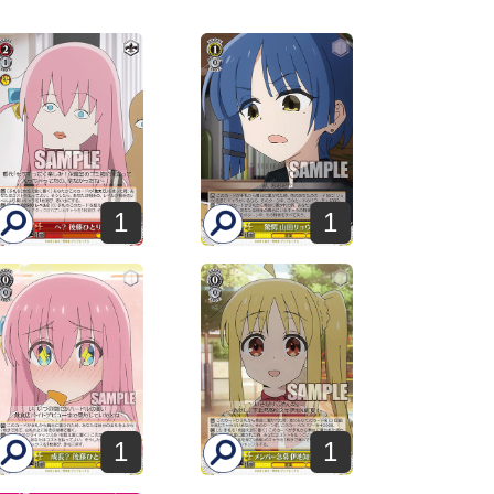
1
1
1
1