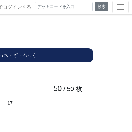
検索
でログインする
っち・ざ・ろっく！
50
/ 50
枚
数
：
17