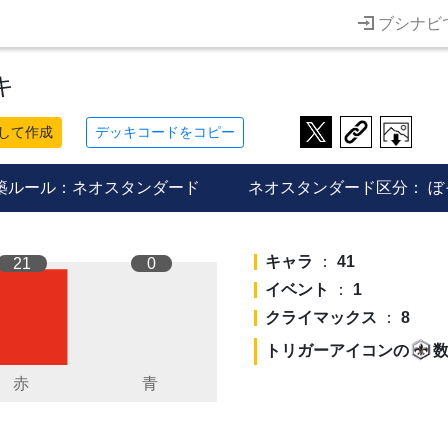
ブシナビ
キ
して作成
デッキコードをコピー
築ルール：ネオスタンダード
ネオスタンダード区分：
ぼ
キャラ
：
41
21
0
イベント
：
1
クライマックス
：
8
トリガーアイコンの