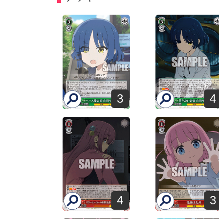
3
4
4
3