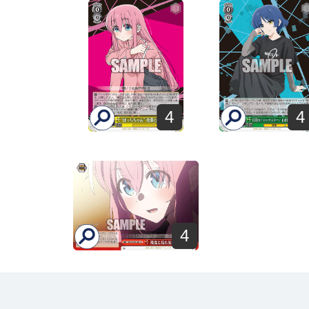
4
4
4