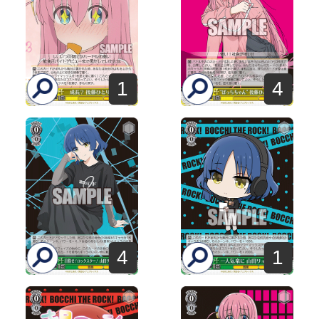
1
4
4
1