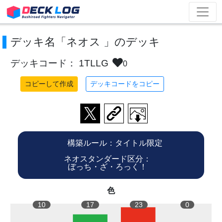
デッキ名「ネオス 」のデッキ
デッキコード： 1TLLG
0
コピーして作成
デッキコードをコピー
構築ルール：タイトル限定
ネオスタンダード区分：
ぼっち・ざ・ろっく！
色
10
17
23
0