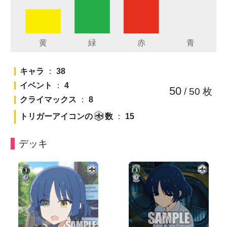
キャラ
：
38
イベント
：
4
50
/ 50
枚
クライマックス
：
8
トリガーアイコンの
数
：
15
デッキ