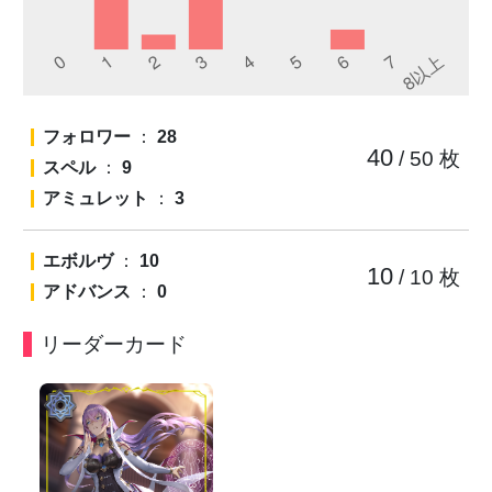
フォロワー
：
28
40
/ 50
枚
スペル
：
9
アミュレット
：
3
エボルヴ
：
10
10
/ 10
枚
アドバンス
：
0
リーダーカード