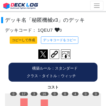
デッキ名「秘匿機械v3」のデッキ
デッキコード： 1QEU7
0
コピーして作成
デッキコードをコピー
構築ルール：スタンダード
クラス・タイトル：ウィッチ
コスト
0
17
3
16
0
0
4
0
0