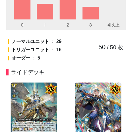
ノーマルユニット
：
29
50
/ 50
枚
トリガーユニット
：
16
オーダー
：
5
ライドデッキ