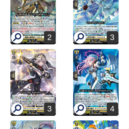
2
3
3
4