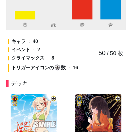
キャラ
：
40
イベント
：
2
50
/ 50
枚
クライマックス
：
8
トリガーアイコンの
数
：
16
デッキ