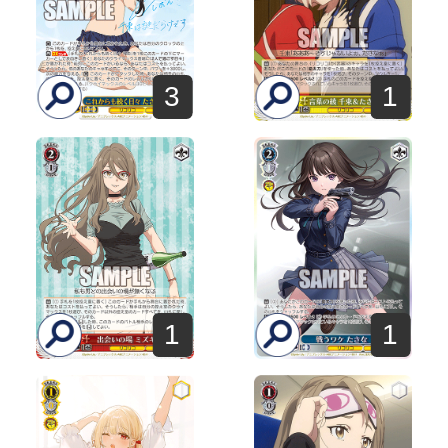
3
1
1
1