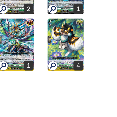
2
1
1
4