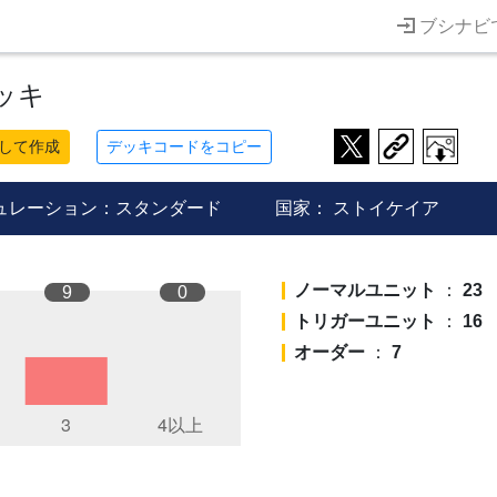
ブシナビ
ッキ
して作成
デッキコードをコピー
ュレーション：スタンダード
国家：
ストイケイア
ノーマルユニット
：
23
9
0
トリガーユニット
：
16
オーダー
：
7