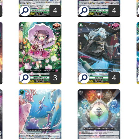
4
4
3
4