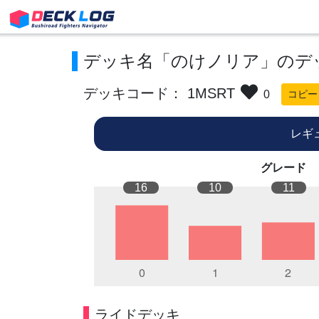
デッキ名「のけノリア」のデ
デッキコード： 1MSRT
0
コピー
レギ
グレード
16
10
11
ライドデッキ