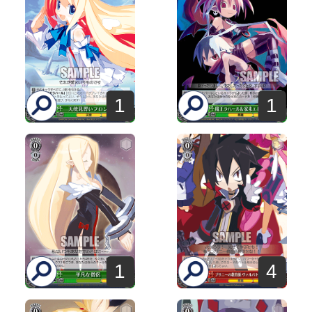
1
1
1
4