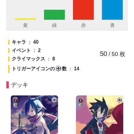
キャラ
：
40
イベント
：
2
50
/ 50
枚
クライマックス
：
8
トリガーアイコンの
数
：
14
デッキ