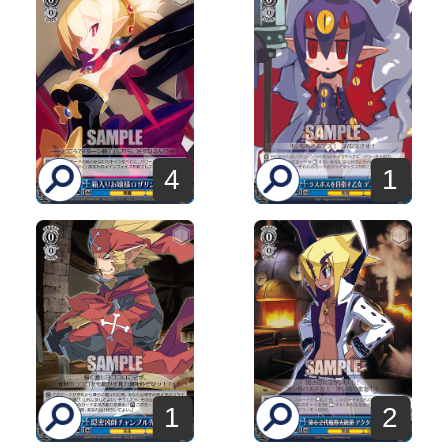
4
1
1
2