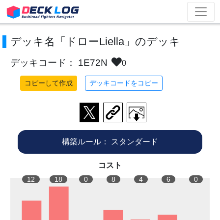
デッキ名「ドローLiella」のデッキ
デッキコード： 1E72N
0
コピーして作成
デッキコードをコピー
構築ルール：
スタンダード
コスト
12
18
0
8
4
6
0