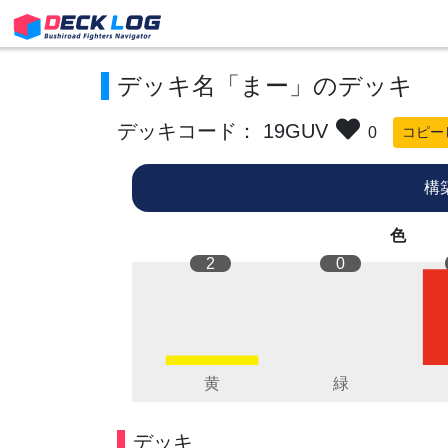
デッキ名「まー」のデッキ
デッキコード： 19GUV
0
コピー
構
色
2
0
デッキ