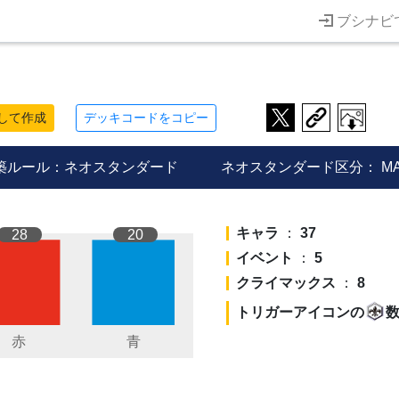
ブシナビ
して作成
デッキコードをコピー
築ルール：ネオスタンダード
ネオスタンダード区分：
M
キャラ
：
37
28
20
イベント
：
5
クライマックス
：
8
トリガーアイコンの