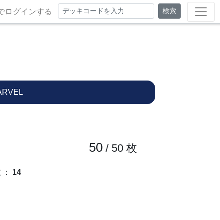
検索
でログインする
ARVEL
50
/ 50
枚
数
：
14