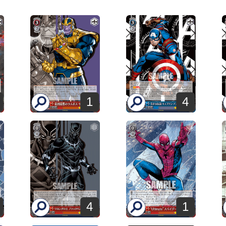
1
4
4
1