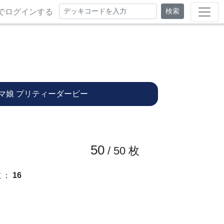
検索
でログインする
マ娘 プリティーダービー
50
/ 50
枚
数
：
16