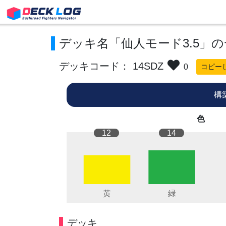
デッキ名「仙人モード3.5」
デッキコード： 14SDZ
0
コピー
構
色
12
14
デッキ