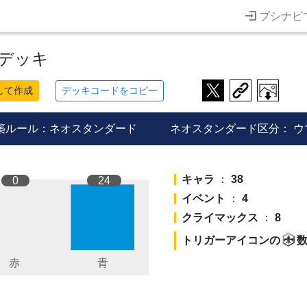
ブシナビ
のデッキ
して作成
デッキコードをコピー
築ルール：ネオスタンダード
ネオスタンダード区分：
ウ
キャラ
：
38
0
24
イベント
：
4
クライマックス
：
8
トリガーアイコンの