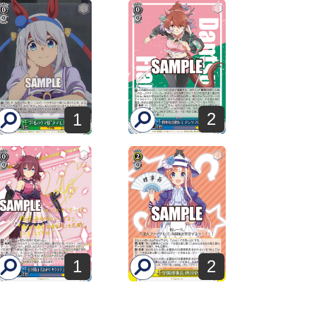
2
1
1
2