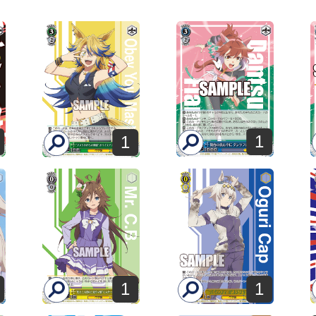
1
1
1
1