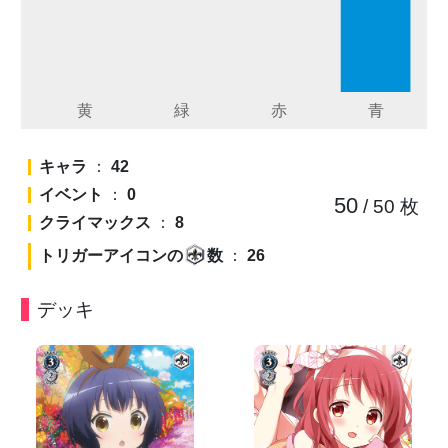
キャラ
：
42
イベント
：
0
50
/ 50
枚
クライマックス
：
8
トリガーアイコンの
数
：
26
デッキ