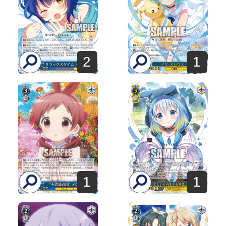
2
1
1
1