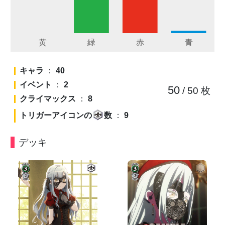
キャラ
：
40
イベント
：
2
50
/ 50
枚
クライマックス
：
8
トリガーアイコンの
数
：
9
デッキ