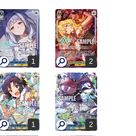
1
2
1
2