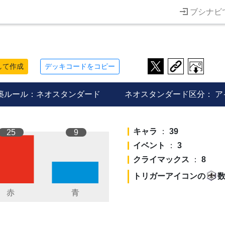
ブシナビ
して作成
デッキコードをコピー
築ルール：ネオスタンダード
ネオスタンダード区分：
ア
キャラ
：
39
25
9
イベント
：
3
クライマックス
：
8
トリガーアイコンの