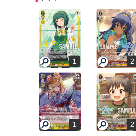
1
2
1
2