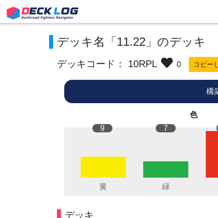
デッキ名「11.22」のデッキ
デッキコード： 10RPL
0
コピー
構
色
9
7
デッキ