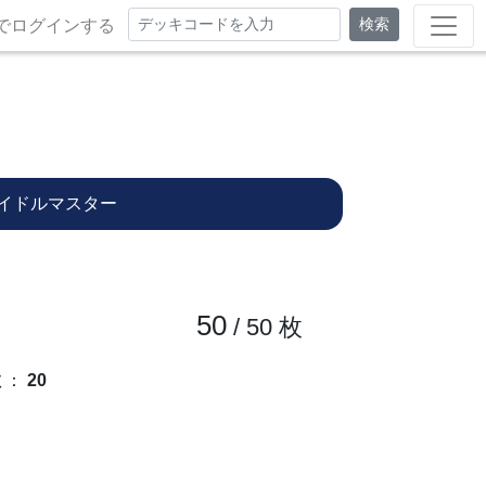
検索
でログインする
イドルマスター
50
/ 50
枚
数
：
20